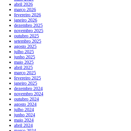
abril 2026
março 2026
fevereiro 2026
janeiro 2026
dezembro 2025
novembro 2025
outubro 2025
setembro 2025
agosto 2025
julho 2025
junho 2025
maio 2025
abril 2025
março 2025
fevereiro 2025
janeiro 2025
dezembro 2024
novembro 2024
outubro 2024
agosto 2024
julho 2024
junho 2024
maio 2024
abril 2024
março 2024