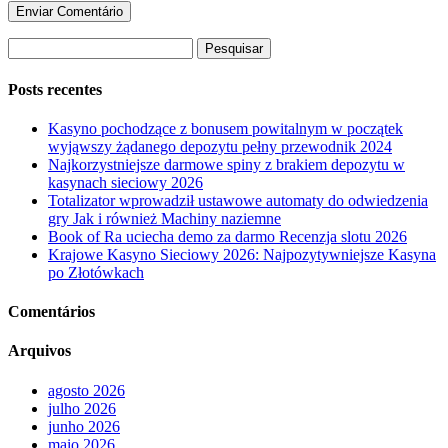
Pesquisar
por:
Posts recentes
Kasyno pochodzące z bonusem powitalnym w początek
wyjąwszy żądanego depozytu pełny przewodnik 2024
Najkorzystniejsze darmowe spiny z brakiem depozytu w
kasynach sieciowy 2026
Totalizator wprowadził ustawowe automaty do odwiedzenia
gry Jak i również Machiny naziemne
Book of Ra uciecha demo za darmo Recenzja slotu 2026
Krajowe Kasyno Sieciowy 2026: Najpozytywniejsze Kasyna
po Złotówkach
Comentários
Arquivos
agosto 2026
julho 2026
junho 2026
maio 2026