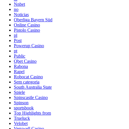
Nnbet
no
Noticias
Oberliga Bayern Süd
Online Casino
Pistolo Casino
pl
Post
Powerup Casino
pt
Public
Qbet Casino
Rabona
Rapel
Robocat Casino
Sem categoria
South Australia State
Spiele
Spinscastle Casino
Spinson
sportsbook
Top Highlights from
Trueluck
Velobet
Verywell Casino