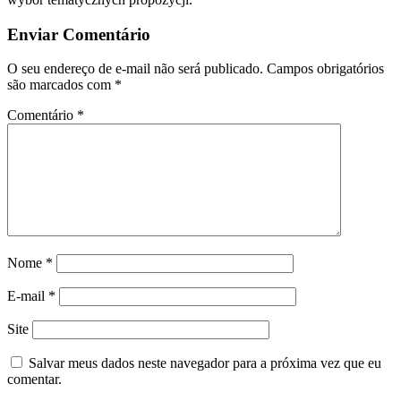
Enviar Comentário
O seu endereço de e-mail não será publicado.
Campos obrigatórios
são marcados com
*
Comentário
*
Nome
*
E-mail
*
Site
Salvar meus dados neste navegador para a próxima vez que eu
comentar.