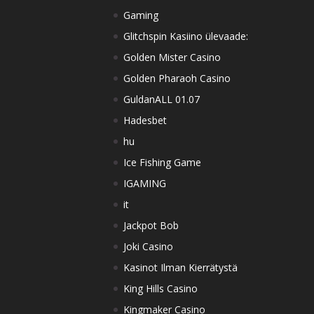
Gaming
Glitchspin Kasiino ülevaade:
Golden Mister Casino
Golden Pharaoh Casino
GuldanALL 01.07
Hadesbet
hu
Ice Fishing Game
IGAMING
it
Jackpot Bob
Joki Casino
Kasinot Ilman Kierrätystä
King Hills Casino
Kingmaker Casino