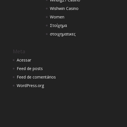
Wishwin Casino
Women
Στοίχημα
στοιχηματικες
Meta
Acessar
Feed de posts
Feed de comentários
WordPress.org