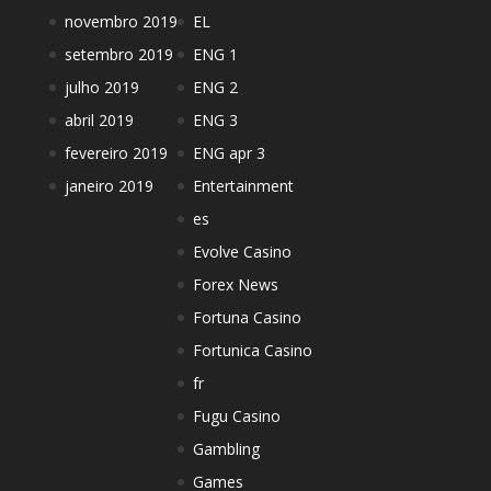
novembro 2019
EL
setembro 2019
ENG 1
julho 2019
ENG 2
abril 2019
ENG 3
fevereiro 2019
ENG apr 3
janeiro 2019
Entertainment
es
Evolve Casino
Forex News
Fortuna Casino
Fortunica Casino
fr
Fugu Casino
Gambling
Games