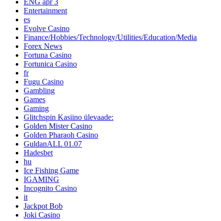
ENG apr 3
Entertainment
es
Evolve Casino
Finance/Hobbies/Technology/Utilities/Education/Media
Forex News
Fortuna Casino
Fortunica Casino
fr
Fugu Casino
Gambling
Games
Gaming
Glitchspin Kasiino ülevaade:
Golden Mister Casino
Golden Pharaoh Casino
GuldanALL 01.07
Hadesbet
hu
Ice Fishing Game
IGAMING
Incognito Casino
it
Jackpot Bob
Joki Casino