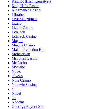
Kasinot Ilman Kierrätystä
King Hills Casino
Kingmaker Casino
Librabet
Live Στοιχήματα
Lizaro
Lizaro Casino
Lolajack
Lolajack Casino
Magius
Magius Casino
Match Prediction Ben
Monsterwin
Mr Jones Casino
Mr Pacho
Mystake
News
newsss
Nine Casino
Ninewin Casino
nl
Nnbet
no
Noticias
Oberliga Bayern Süd