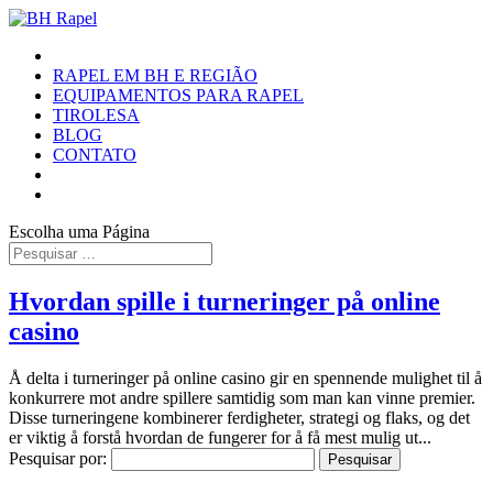
RAPEL EM BH E REGIÃO
EQUIPAMENTOS PARA RAPEL
TIROLESA
BLOG
CONTATO
Escolha uma Página
Hvordan spille i turneringer på online
casino
Å delta i turneringer på online casino gir en spennende mulighet til å
konkurrere mot andre spillere samtidig som man kan vinne premier.
Disse turneringene kombinerer ferdigheter, strategi og flaks, og det
er viktig å forstå hvordan de fungerer for å få mest mulig ut...
Pesquisar por: