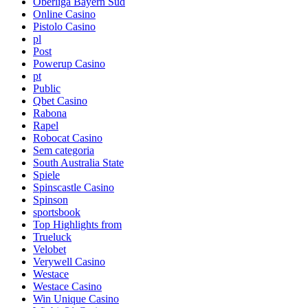
Oberliga Bayern Süd
Online Casino
Pistolo Casino
pl
Post
Powerup Casino
pt
Public
Qbet Casino
Rabona
Rapel
Robocat Casino
Sem categoria
South Australia State
Spiele
Spinscastle Casino
Spinson
sportsbook
Top Highlights from
Trueluck
Velobet
Verywell Casino
Westace
Westace Casino
Win Unique Casino