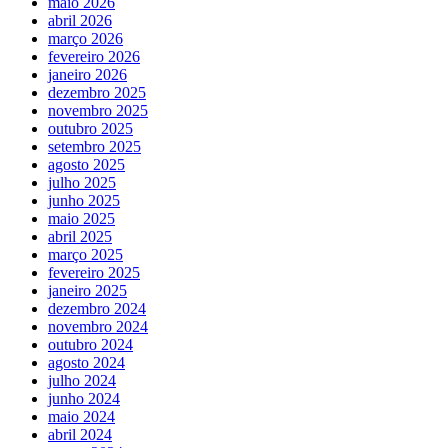
maio 2026
abril 2026
março 2026
fevereiro 2026
janeiro 2026
dezembro 2025
novembro 2025
outubro 2025
setembro 2025
agosto 2025
julho 2025
junho 2025
maio 2025
abril 2025
março 2025
fevereiro 2025
janeiro 2025
dezembro 2024
novembro 2024
outubro 2024
agosto 2024
julho 2024
junho 2024
maio 2024
abril 2024