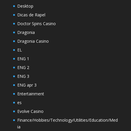
Desktop
Dicas de Rapel
Doctor Spins Casino
Dragonia
Dragonia Casino
EL
ENG 1
ENG 2
ENG 3
ENG apr 3
Entertainment
es
Evolve Casino
Finance/Hobbies/Technology/Utilities/Education/Med
ia