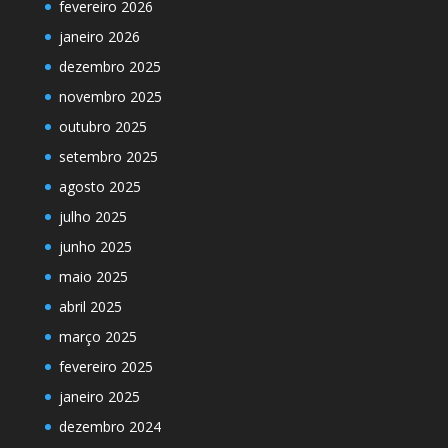
fevereiro 2026
janeiro 2026
dezembro 2025
novembro 2025
outubro 2025
setembro 2025
agosto 2025
julho 2025
junho 2025
maio 2025
abril 2025
março 2025
fevereiro 2025
janeiro 2025
dezembro 2024