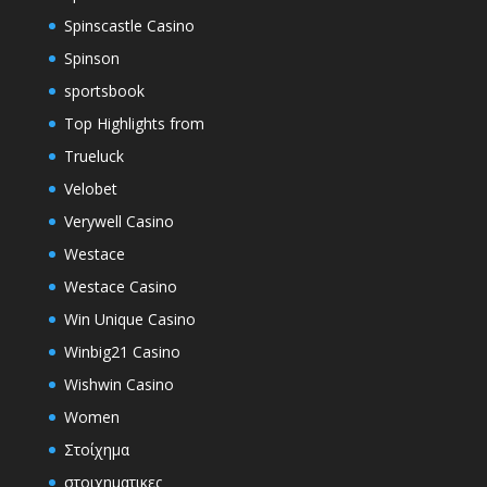
Spinscastle Casino
Spinson
sportsbook
Top Highlights from
Trueluck
Velobet
Verywell Casino
Westace
Westace Casino
Win Unique Casino
Winbig21 Casino
Wishwin Casino
Women
Στοίχημα
στοιχηματικες