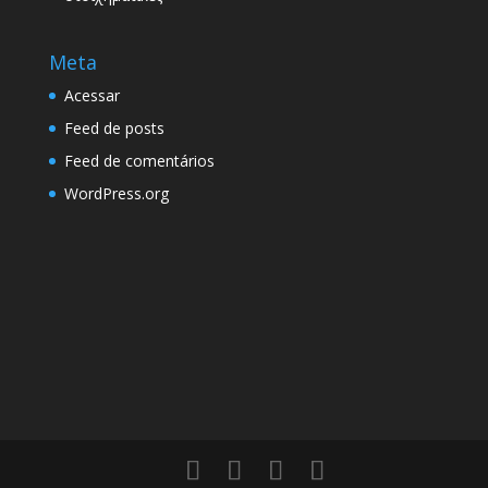
Meta
Acessar
Feed de posts
Feed de comentários
WordPress.org