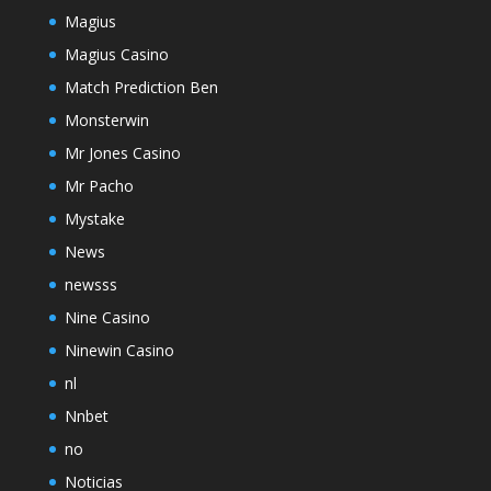
Magius
Magius Casino
Match Prediction Ben
Monsterwin
Mr Jones Casino
Mr Pacho
Mystake
News
newsss
Nine Casino
Ninewin Casino
nl
Nnbet
no
Noticias