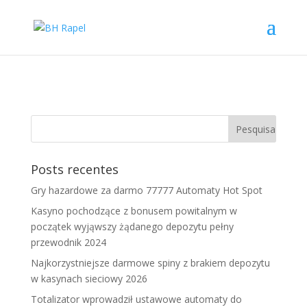
Posts recentes
Gry hazardowe za darmo 77777 Automaty Hot Spot
Kasyno pochodzące z bonusem powitalnym w
początek wyjąwszy żądanego depozytu pełny
przewodnik 2024
Najkorzystniejsze darmowe spiny z brakiem depozytu
w kasynach sieciowy 2026
Totalizator wprowadził ustawowe automaty do