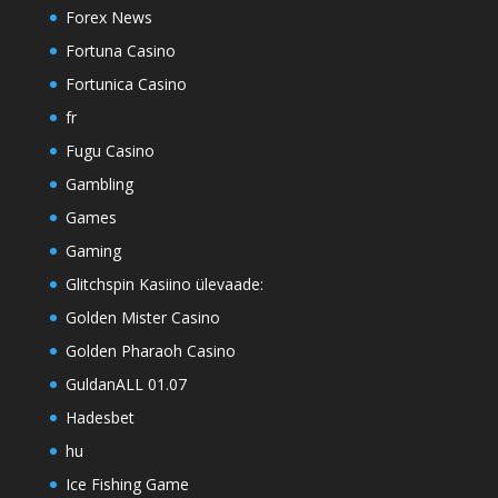
Forex News
Fortuna Casino
Fortunica Casino
fr
Fugu Casino
Gambling
Games
Gaming
Glitchspin Kasiino ülevaade:
Golden Mister Casino
Golden Pharaoh Casino
GuldanALL 01.07
Hadesbet
hu
Ice Fishing Game