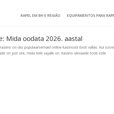
RAPEL EM BH E REGIÃO
EQUIPAMENTOS PARA RAP
e: Mida oodata 2026. aastal
Kasiino on üks populaarsemaid online-kasinosid Eesti vallas. Kui soov
de on just see, mida teile vajalik on. Kasiino ülevaade toob esile