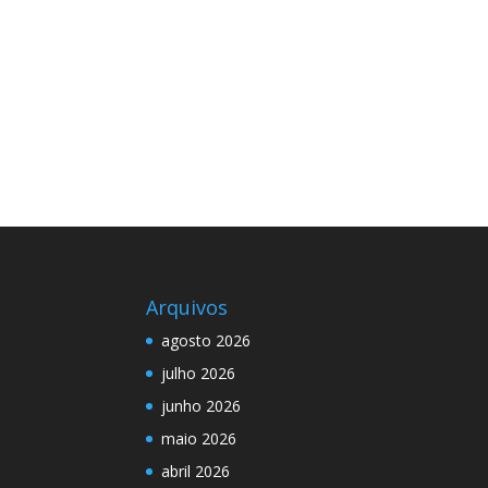
Arquivos
agosto 2026
julho 2026
junho 2026
maio 2026
abril 2026