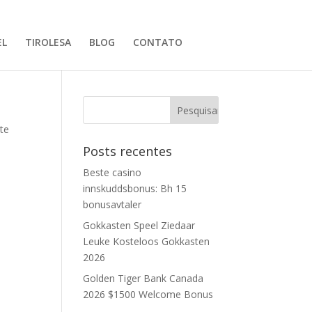
EL
TIROLESA
BLOG
CONTATO
ite
Posts recentes
Beste casino
innskuddsbonus: Bh 15
bonusavtaler
Gokkasten Speel Ziedaar
Leuke Kosteloos Gokkasten
2026
Golden Tiger Bank Canada
2026 $1500 Welcome Bonus