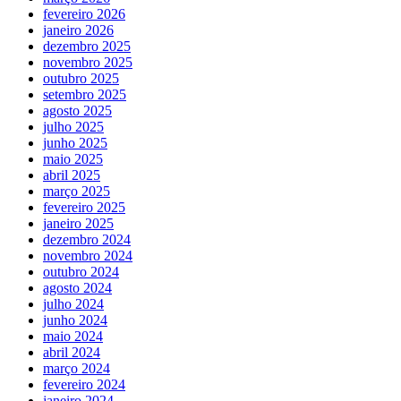
fevereiro 2026
janeiro 2026
dezembro 2025
novembro 2025
outubro 2025
setembro 2025
agosto 2025
julho 2025
junho 2025
maio 2025
abril 2025
março 2025
fevereiro 2025
janeiro 2025
dezembro 2024
novembro 2024
outubro 2024
agosto 2024
julho 2024
junho 2024
maio 2024
abril 2024
março 2024
fevereiro 2024
janeiro 2024