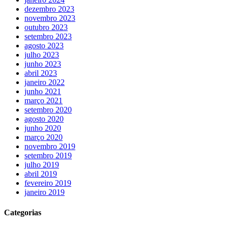
dezembro 2023
novembro 2023
outubro 2023
setembro 2023
agosto 2023
julho 2023
junho 2023
abril 2023
janeiro 2022
junho 2021
março 2021
setembro 2020
agosto 2020
junho 2020
março 2020
novembro 2019
setembro 2019
julho 2019
abril 2019
fevereiro 2019
janeiro 2019
Categorias