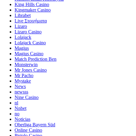
King Hills Casino
Kingmaker Casino
Librabet
Live Στοιχήματα
Lizaro
Lizaro Casino
Lolajack
Lolajack Casino
Magius
Magius Casino
Match Prediction Ben
Monsterwin
Mr Jones Casino
Mr Pacho
Mystake
News
newsss
Nine Casino
nl
Nnbet
no
Noticias
Oberliga Bayern Süd
Online Casino
Pistolo Casino