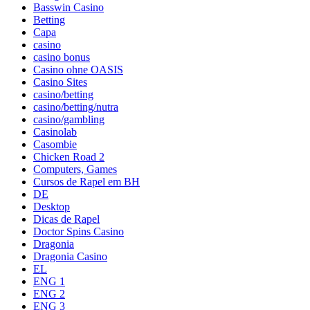
Basswin Casino
Betting
Capa
casino
casino bonus
Casino ohne OASIS
Casino Sites
casino/betting
casino/betting/nutra
casino/gambling
Casinolab
Casombie
Chicken Road 2
Computers, Games
Cursos de Rapel em BH
DE
Desktop
Dicas de Rapel
Doctor Spins Casino
Dragonia
Dragonia Casino
EL
ENG 1
ENG 2
ENG 3