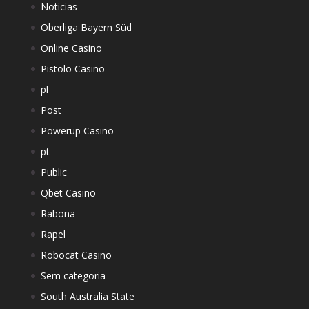
Noticias
Oberliga Bayern Süd
Online Casino
Pistolo Casino
pl
Post
Powerup Casino
pt
Public
Qbet Casino
Rabona
Rapel
Robocat Casino
Sem categoria
South Australia State