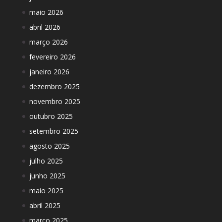
maio 2026
abril 2026
março 2026
fevereiro 2026
janeiro 2026
dezembro 2025
novembro 2025
outubro 2025
setembro 2025
agosto 2025
julho 2025
junho 2025
maio 2025
abril 2025
março 2025