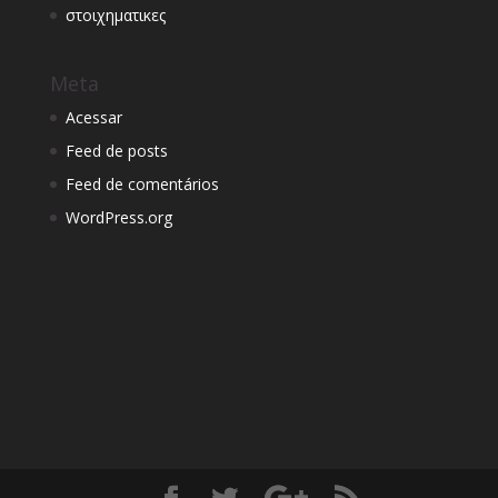
στοιχηματικες
Meta
Acessar
Feed de posts
Feed de comentários
WordPress.org