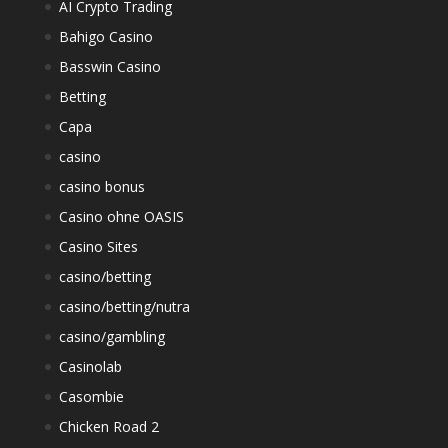
AI Crypto Trading
Bahigo Casino
Basswin Casino
Betting
Capa
casino
casino bonus
Casino ohne OASIS
Casino Sites
casino/betting
casino/betting/nutra
casino/gambling
Casinolab
Casombie
Chicken Road 2