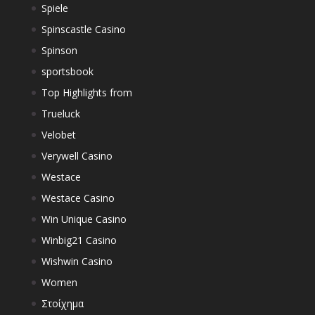
Spiele
Spinscastle Casino
Spinson
sportsbook
Top Highlights from
Trueluck
Velobet
Verywell Casino
Westace
Westace Casino
Win Unique Casino
Winbig21 Casino
Wishwin Casino
Women
Στοίχημα