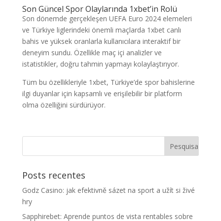
Son Güncel Spor Olaylarında 1xbet’in Rolü
Son dönemde gerçekleşen UEFA Euro 2024 elemeleri
ve Türkiye liglerindeki önemli maçlarda 1xbet canlı
bahis ve yüksek oranlarla kullanıcılara interaktif bir
deneyim sundu. Özellikle maç içi analizler ve
istatistikler, doğru tahmin yapmayı kolaylaştırıyor.
Tüm bu özellikleriyle 1xbet, Türkiye’de spor bahislerine
ilgi duyanlar için kapsamlı ve erişilebilir bir platform
olma özelliğini sürdürüyor.
Posts recentes
Godz Casino: jak efektivně sázet na sport a užít si živé
hry
Sapphirebet: Aprende puntos de vista rentables sobre