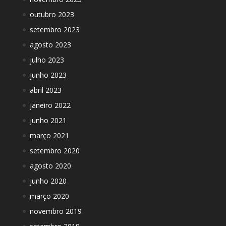
outubro 2023
setembro 2023
agosto 2023
julho 2023
junho 2023
abril 2023
janeiro 2022
junho 2021
março 2021
setembro 2020
agosto 2020
junho 2020
março 2020
novembro 2019