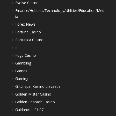
Evolve Casino
Finance/Hobbies/Technology/Utilities/Education/Med
ia
Forex News
Fortuna Casino
Fortunica Casino
fr
Fugu Casino
Gambling
Games
Gaming
Glitchspin Kasiino ülevaade:
Golden Mister Casino
Golden Pharaoh Casino
GuldanALL 01.07