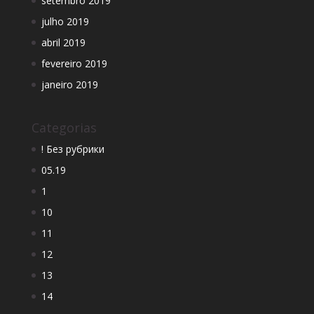
setembro 2019
julho 2019
abril 2019
fevereiro 2019
janeiro 2019
Categorias
! Без рубрики
05.19
1
10
11
12
13
14